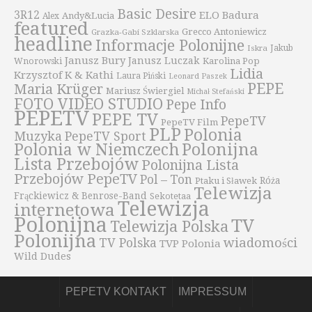
Basic Desire
3R12
ELO Badura
Andy&Lucia
Alex
featured
Grecco Antoniewicz
Grazka-Gabi Szklarska
headline
Informacje Polonijne
Iskra
Jakub
Janusz Bury
Janusz Luczak
Karolina Pop
Wnorowski
Lidia
Krzysztof K & Kathi
Laura Piński
Leonard Paszek
PEPE
Maria Krüger
Mariusz Świergiel
Michał Stefański
FOTO VIDEO STUDIO
Pepe Info
PEPETV
PEPE TV
PepeTV
PepeTV Film
PLP
Polonia
Muzyka
PepeTV Sport
Polonijna
Polonia w Niemczech
Lista Przebojów
Polonijna Lista
Przebojów PepeTV
Pol – Ton
Róża
Ptaku i Sławek
Telewizja
Frąckiewicz & Benrose-Band
Sekotetaa
Telewizja
internetowa
Polonijna
TV
Telewizja Polska
Polonijna
wiadomości
TV Polska
TVP Polonia
Wild Dudes
PEPETV KONTAKT
IMPRESSUM