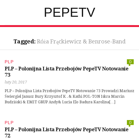
PEPETV
Tagged:
Róża Frąckiewicz & Benrose-Band
PLP
0
PLP – Polonijna Lista Przebojów PepeTV Notowanie
73
luty 20, 2017
PLP – Polonijna Lista Przebojów PepeTV Notowanie 73 Prowadzi Mariusz
Świergiel Janusz Bury Krzysztof K . & Kathi POL-TON Iskra Marcin
Budziński & EMIT GRUP Andy& Lucia Elo Badura Karolina[…]
PLP
0
PLP – Polonijna Lista Przebojów PepeTV Notowanie
72