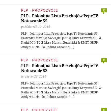
PLP
·
PROPOZYCJE
0
PLP – Polonijna Lista Przebojów PepeTV
Notowanie 55
październik 10, 2016
PLP – Polonijna Lista Przebojów PepeTV Notowanie 55
Prowadzi Mariusz Świergiel Janusz Bury Krzysztof K . &
Kathi POL-TON Iskra Marcin Budziński & EMIT GRUP
Andy& Lucia Elo Badura Karolina[…]
PLP
·
PROPOZYCJE
0
PLP – Polonijna Lista Przebojów PepeTV
Notowanie 53
wrzesień 26, 2016
PLP – Polonijna Lista Przebojów PepeTV Notowanie 53
Prowadzi Mariusz Świergiel Janusz Bury Krzysztof K . &
Kathi POL-TON Iskra Marcin Budziński & EMIT GRUP
Andy& Lucia Elo Badura Karolina[…]
PLP
·
PROPOZYCJE
0