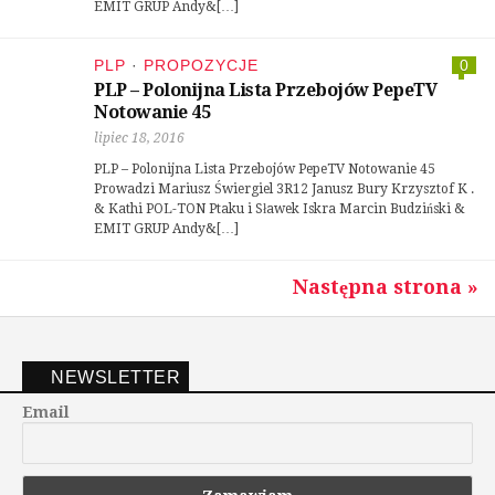
EMIT GRUP Andy&[…]
PLP
·
PROPOZYCJE
0
PLP – Polonijna Lista Przebojów PepeTV
Notowanie 45
lipiec 18, 2016
PLP – Polonijna Lista Przebojów PepeTV Notowanie 45
Prowadzi Mariusz Świergiel 3R12 Janusz Bury Krzysztof K .
& Kathi POL-TON Ptaku i Sławek Iskra Marcin Budziński &
EMIT GRUP Andy&[…]
Następna strona »
NEWSLETTER
Email