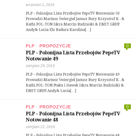
wrzesień 5, 2016
PLP – Polonijna Lista Przebojów PepeTV Notowanie 50
Prowadzi Mariusz Świergiel Janusz Bury Krzysztof K . &
Kathi POL-TON Iskra Marcin Budziński & EMIT GRUP
Andy& Lucia Elo Badura Karolina[…]
PLP
·
PROPOZYCJE
0
PLP – Polonijna Lista Przebojów PepeTV
Notowanie 49
sierpień 29, 2016
PLP – Polonijna Lista Przebojów PepeTV Notowanie 49
Prowadzi Mariusz Świergiel Janusz Bury Krzysztof K . &
Kathi POL-TON Ptaku i Sławek Iskra Marcin Budziński &
EMIT GRUP Andy& Lucia[…]
PLP
·
PROPOZYCJE
0
PLP – Polonijna Lista Przebojów PepeTV
Notowanie 48
sierpień 22, 2016
PLP – Polonijna Lista Przebojów PepeTV Notowanie 48