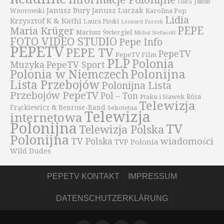
Iskra
Jakub
Janusz Bury
Janusz Luczak
Karolina Pop
Wnorowski
Lidia
Krzysztof K & Kathi
Laura Piński
Leonard Paszek
PEPE
Maria Krüger
Mariusz Świergiel
Michał Stefański
FOTO VIDEO STUDIO
Pepe Info
PEPETV
PEPE TV
PepeTV
PepeTV Film
PLP
Polonia
Muzyka
PepeTV Sport
Polonijna
Polonia w Niemczech
Lista Przebojów
Polonijna Lista
Przebojów PepeTV
Pol – Ton
Róża
Ptaku i Sławek
Telewizja
Frąckiewicz & Benrose-Band
Sekotetaa
Telewizja
internetowa
Polonijna
TV
Telewizja Polska
Polonijna
wiadomości
TV Polska
TVP Polonia
Wild Dudes
PEPETV KONTAKT
IMPRESSUM
DATENSCHUTZERKLÄRUNG