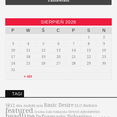
SIERPIEŃ 2026
P
W
Ś
C
P
S
N
1
2
3
4
5
6
7
8
9
10
11
12
13
14
15
16
17
18
19
20
21
22
23
24
25
26
27
28
29
30
31
« sie
TAGI
Basic Desire
3R12
ELO Badura
Andy&Lucia
Alex
featured
Grecco Antoniewicz
Grazka-Gabi Szklarska
headline
Informacje Polonijne