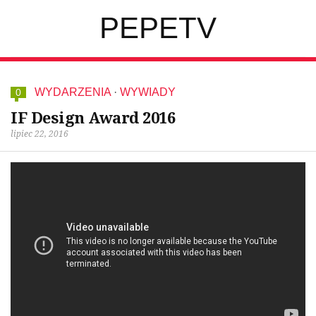
PEPETV
WYDARZENIA
·
WYWIADY
0
IF Design Award 2016
lipiec 22, 2016