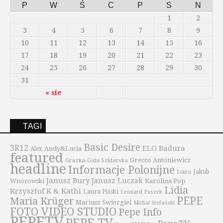
P
W
Ś
C
P
S
N
1
2
3
4
5
6
7
8
9
10
11
12
13
14
15
16
17
18
19
20
21
22
23
24
25
26
27
28
29
30
31
« sie
TAGI
Basic Desire
3R12
ELO Badura
Andy&Lucia
Alex
featured
Grecco Antoniewicz
Grazka-Gabi Szklarska
headline
Informacje Polonijne
Iskra
Jakub
Janusz Bury
Janusz Luczak
Karolina Pop
Wnorowski
Lidia
Krzysztof K & Kathi
Laura Piński
Leonard Paszek
PEPE
Maria Krüger
Mariusz Świergiel
Michał Stefański
FOTO VIDEO STUDIO
Pepe Info
PEPETV