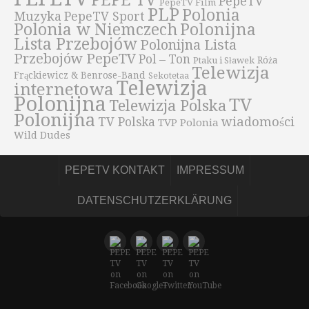
PEPE TV
PepeTV
PepeTV Film
PLP
Polonia
Muzyka
PepeTV Sport
Polonijna
Polonia w Niemczech
Lista Przebojów
Polonijna Lista
Przebojów PepeTV
Pol – Ton
Róża
Ptaku i Sławek
Telewizja
Frąckiewicz & Benrose-Band
Sekotetaa
Telewizja
internetowa
Polonijna
TV
Telewizja Polska
Polonijna
wiadomości
TV Polska
TVP Polonia
Wild Dudes
PEPETV KONTAKT
IMPRESSUM
DATENSCHUTZERKLÄRUNG