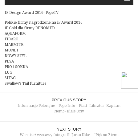
IF Design Award 2016- PepeTV
Polskie firmy nagrodzone na iF Award 2016
iF Gold dla firmy RENOMED
AQUAFORM
FIBARO
MARMITE
MONDI
NOWY STYL
PESA
PRO i SOKKA
LUG
SITAG
Swallow’s Tail furniture
PREVIOUS STORY
Informacje Polonijne – Pepe Info – Piast- Libratus- Kapitan
Nemo- Białe Orły
NEXT STORY
Wernisaż wystawy fotografii Jurka Uske – “Piękno Ziemi