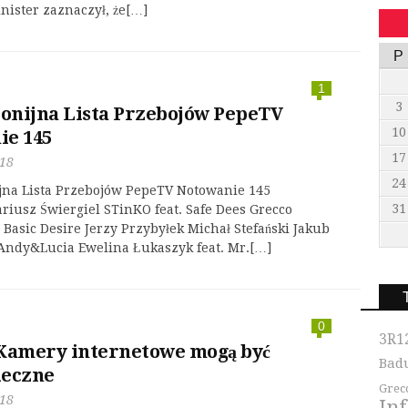
inister zaznaczył, że[…]
P
1
3
lonijna Lista Przebojów PepeTV
10
ie 145
17
018
24
ijna Lista Przebojów PepeTV Notowanie 145
31
iusz Świergiel STinKO feat. Safe Dees Grecco
Basic Desire Jerzy Przybyłek Michał Stefański Jakub
ndy&Lucia Ewelina Łukaszyk feat. Mr.[…]
0
3R1
Kamery internetowe mogą być
Bad
ieczne
Grec
018
In