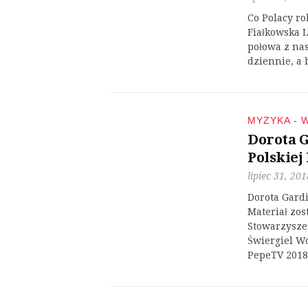
Co Polacy r
Fiałkowska L
połowa z nas
dziennie, a 
MYZYKA - 
Dorota G
Polskiej
lipiec 31, 201
Dorota Gardi
Materiał zos
Stowarzysze
Świergiel W
PepeTV 2018