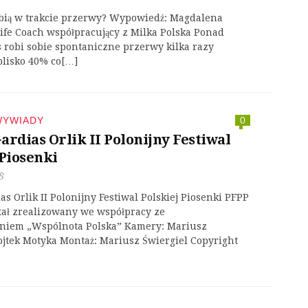
obią w trakcie przerwy? Wypowiedź: Magdalena
ife Coach współpracujący z Milka Polska Ponad
 robi sobie spontaniczne przerwy kilka razy
blisko 40% co[…]
WYWIADY
0
ardias Orlik II Polonijny Festiwal
 Piosenki
8
as Orlik II Polonijny Festiwal Polskiej Piosenki PFPP
tał zrealizowany we współpracy ze
niem „Wspólnota Polska” Kamery: Mariusz
ojtek Motyka Montaż: Mariusz Świergiel Copyright