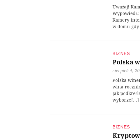
Uważaj! Kam
Wypowiedź: 
Kamery inte
w domu gdy 
BIZNES
Polska w
sierpień 4, 2
Polska winem
wina rocznie
Jak podkreśl
wyborze[…]
BIZNES
Kryptowa