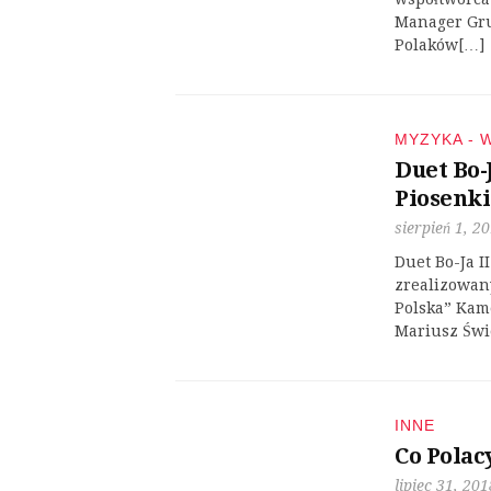
Manager Gru
Polaków[…]
MYZYKA - 
Duet Bo-J
Piosenki
sierpień 1, 2
Duet Bo-Ja I
zrealizowan
Polska” Kam
Mariusz Świ
INNE
Co Polac
lipiec 31, 201