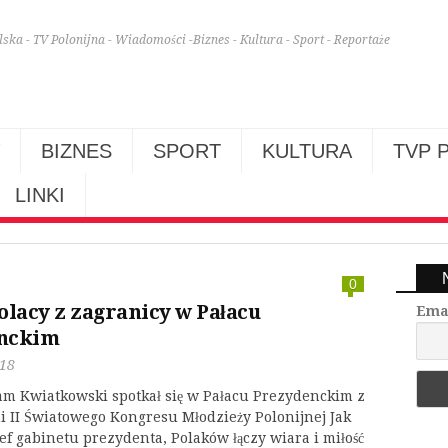
lska - TV Polonijna - Wiadomości -Biznes - Kultura - Sport - Reportaże
BIZNES
SPORT
KULTURA
TVP 
LINKI
0
olacy z zagranicy w Pałacu
Ema
nckim
018
am Kwiatkowski spotkał się w Pałacu Prezydenckim z
 II Światowego Kongresu Młodzieży Polonijnej Jak
zef gabinetu prezydenta, Polaków łączy wiara i miłość