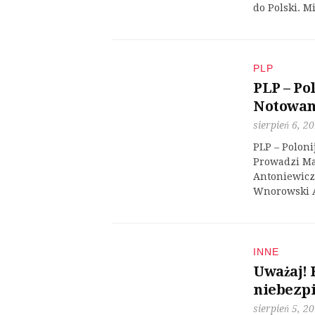
do Polski. M
PLP
PLP – Po
Notowan
sierpień 6, 2
PLP – Polon
Prowadzi Mar
Antoniewicz 
Wnorowski A
INNE
Uważaj! 
niebezp
sierpień 5, 2