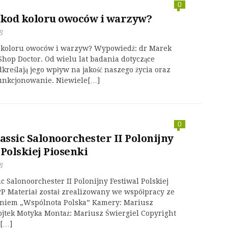
0
 kod koloru owoców i warzyw?
8
d koloru owoców i warzyw? Wypowiedź: dr Marek
Shop Doctor. Od wielu lat badania dotyczące
kreślają jego wpływ na jakość naszego życia oraz
unkcjonowanie. Niewiele[…]
0
lassic Salonoorchester II Polonijny
 Polskiej Piosenki
8
ic Salonoorchester II Polonijny Festiwal Polskiej
P Materiał został zrealizowany we współpracy ze
niem „Wspólnota Polska” Kamery: Mariusz
ojtek Motyka Montaż: Mariusz Świergiel Copyright
[…]