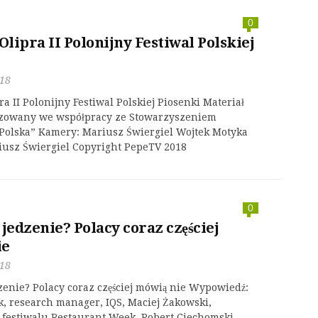
0
Olipra II Polonijny Festiwal Polskiej
018
ra II Polonijny Festiwal Polskiej Piosenki Materiał
lizowany we współpracy ze Stowarzyszeniem
Polska” Kamery: Mariusz Świergiel Wojtek Motyka
iusz Świergiel Copyright PepeTV 2018
0
edzenie? Polacy coraz częściej
ie
018
enie? Polacy coraz częściej mówią nie Wypowiedź:
k, research manager, IQS, Maciej Żakowski,
 festiwalu Restaurant Week, Robert Ciechomski,