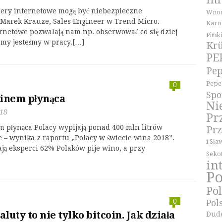
ery internetowe mogą być niebezpieczne
Wnor
Marek Krauze, Sales Engineer w Trend Micro.
Karo
rnetowe pozwalają nam np. obserwować co się dziej
Pińsk
my jesteśmy w pracy.[…]
Kr
PE
Pep
Pepe
0
Spo
inem płynąca
Ni
018
Pr
 płynąca Polacy wypijają ponad 400 mln litrów
Pr
 – wynika z raportu „Polacy w świecie wina 2018”.
i Sła
ają eksperci 62% Polaków pije wino, a przy
Seko
in
Po
Po
0
Pol
luty to nie tylko bitcoin. Jak działa
Dud