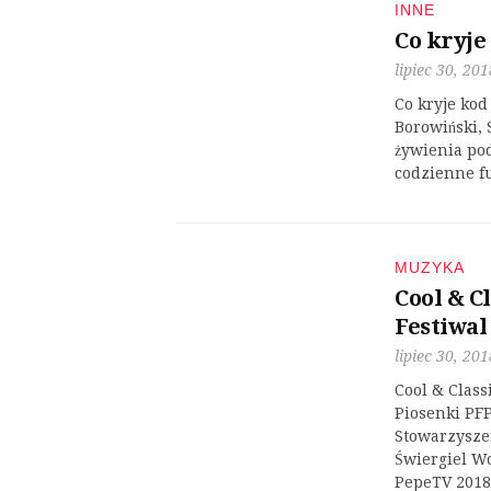
INNE
Co kryje
lipiec 30, 201
Co kryje ko
Borowiński, 
żywienia pod
codzienne f
MUZYKA
Cool & C
Festiwal
lipiec 30, 201
Cool & Class
Piosenki PFP
Stowarzysze
Świergiel W
PepeTV 2018