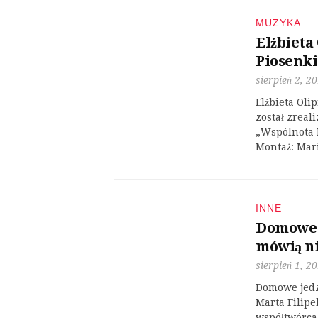
MUZYKA
Elżbieta 
Piosenki
sierpień 2, 2
Elżbieta Olip
został zrea
„Wspólnota 
Montaż: Mar
INNE
Domowe j
mówią n
sierpień 1, 2
Domowe jedz
Marta Filipe
współtwórca