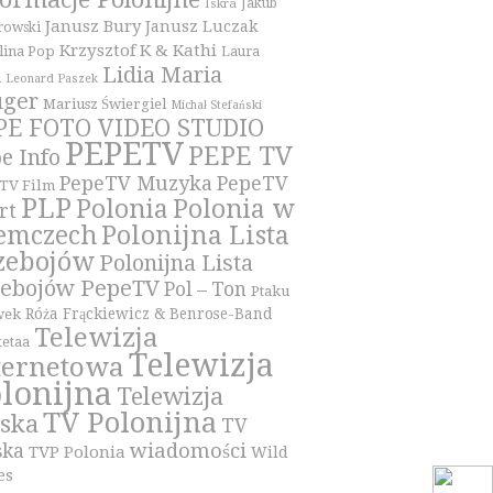
Iskra
Jakub
Janusz Bury
Janusz Luczak
owski
Krzysztof K & Kathi
lina Pop
Laura
Lidia Maria
i
Leonard Paszek
üger
Mariusz Świergiel
Michał Stefański
PE FOTO VIDEO STUDIO
PEPETV
PEPE TV
e Info
PepeTV Muzyka
PepeTV
TV Film
PLP
Polonia
Polonia w
rt
Polonijna Lista
emczech
zebojów
Polonijna Lista
zebojów PepeTV
Pol – Ton
Ptaku
Róża Frąckiewicz & Benrose-Band
wek
Telewizja
tetaa
Telewizja
ternetowa
lonijna
Telewizja
TV Polonijna
lska
TV
wiadomości
ska
TVP Polonia
Wild
es