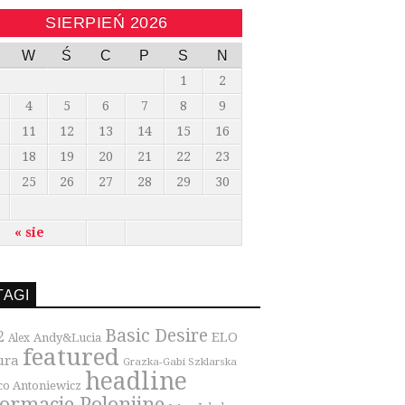
SIERPIEŃ 2026
W
Ś
C
P
S
N
1
2
4
5
6
7
8
9
11
12
13
14
15
16
18
19
20
21
22
23
25
26
27
28
29
30
« sie
TAGI
Basic Desire
2
ELO
Andy&Lucia
Alex
featured
ura
Grazka-Gabi Szklarska
headline
co Antoniewicz
formacje Polonijne