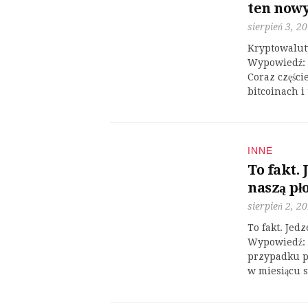
ten now
sierpień 3, 2
Kryptowaluty
Wypowiedź: 
Coraz części
bitcoinach i
INNE
To fakt.
naszą pł
sierpień 2, 2
To fakt. Jed
Wypowiedź: 
przypadku pa
w miesiącu 