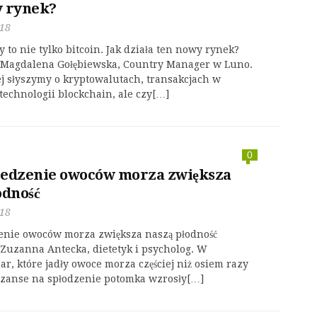
y rynek?
018
 to nie tylko bitcoin. Jak działa ten nowy rynek?
Magdalena Gołębiewska, Country Manager w Luno.
ej słyszymy o kryptowalutach, transakcjach w
 technologii blockchain, ale czy[…]
0
 Jedzenie owoców morza zwiększa
odność
018
zenie owoców morza zwiększa naszą płodność
Zuzanna Antecka, dietetyk i psycholog. W
r, które jadły owoce morza częściej niż osiem razy
szanse na spłodzenie potomka wzrosły[…]