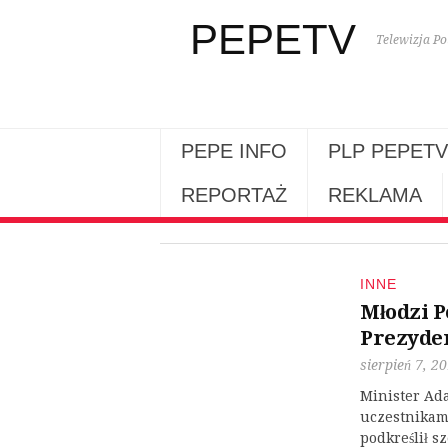
PEPETV
Telewizja Po
PEPE INFO
PLP PEPETV
REPORTAŻ
REKLAMA
INNE
Młodzi P
Prezyde
sierpień 7, 2
Minister Ad
uczestnikami
podkreślił s