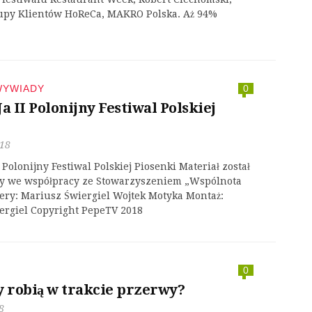
py Klientów HoReCa, MAKRO Polska. Aż 94%
WYWIADY
0
a II Polonijny Festiwal Polskiej
018
I Polonijny Festiwal Polskiej Piosenki Materiał został
y we współpracy ze Stowarzyszeniem „Wspólnota
ery: Mariusz Świergiel Wojtek Motyka Montaż:
ergiel Copyright PepeTV 2018
0
y robią w trakcie przerwy?
8