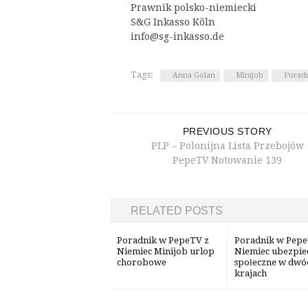
Prawnik polsko-niemiecki
S&G Inkasso Köln
info@sg-inkasso.de
Tags:
Anna Golan
Minijob
Porad
PREVIOUS STORY
PLP – Polonijna Lista Przebojów
PepeTV Notowanie 139
RELATED POSTS
Poradnik w PepeTV z
Poradnik w Pepe
Niemiec Minijob urlop
Niemiec ubezpie
chorobowe
społeczne w dwó
krajach