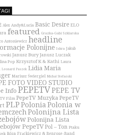
TAGI
Basic Desire
2
ELO
Andy&Lucia
Alex
featured
ura
Grazka-Gabi Szklarska
headline
co Antoniewicz
formacje Polonijne
Iskra
Jakub
Janusz Bury
Janusz Luczak
owski
Krzysztof K & Kathi
lina Pop
Laura
Lidia Maria
i
Leonard Paszek
üger
Mariusz Świergiel
Michał Stefański
PE FOTO VIDEO STUDIO
PEPETV
PEPE TV
e Info
PepeTV Muzyka
PepeTV
TV Film
PLP
Polonia
Polonia w
rt
Polonijna Lista
emczech
zebojów
Polonijna Lista
zebojów PepeTV
Pol – Ton
Ptaku
Róża Frąckiewicz & Benrose-Band
wek