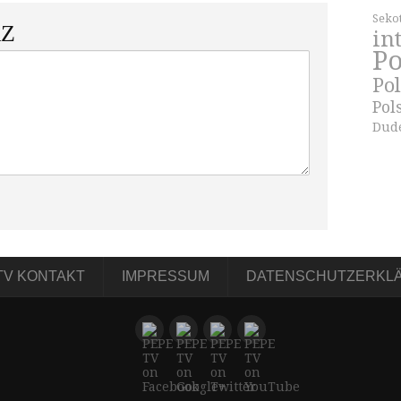
Seko
Z
in
Po
Po
Pol
Dud
TV KONTAKT
IMPRESSUM
DATENSCHUTZERKL