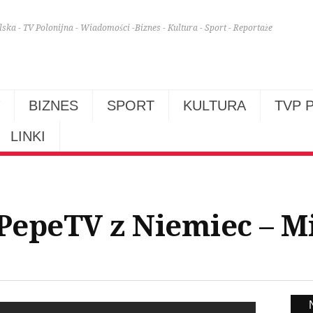
lska - TV Polonijna - Wiadomości -Biznes - Kultura - Sport - Reportaże
BIZNES
SPORT
KULTURA
TVP 
LINKI
PepeTV z Niemiec – M