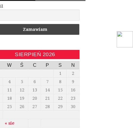
il
SIERPIEŃ 2026
W
Ś
C
P
S
N
1
2
4
5
6
7
8
9
11
12
13
14
15
16
18
19
20
21
22
23
25
26
27
28
29
30
« sie