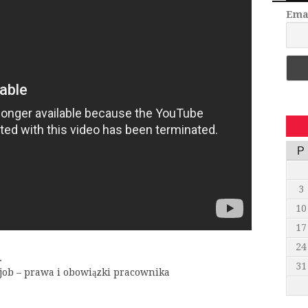
Ema
P
3
10
17
24
.
31
job – prawa i obowiązki pracownika