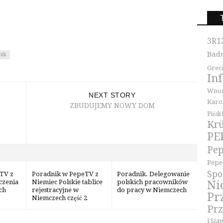
3R1
Bad
nik
Grec
In
Wnor
NEXT STORY
Karo
ZBUDUJEMY NOWY DOM
Pińsk
Kr
PE
Pep
Pepe
Spo
TV z
Poradnik w PepeTV z
Poradnik. Delegowanie
czenia
Niemiec Polskie tablice
polskich pracowników
Ni
ch
rejestracyjne w
do pracy w Niemczech
Pr
Niemczech część 2
Pr
i Sła